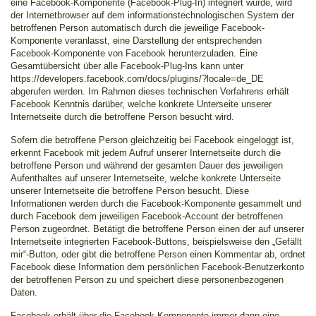
eine Facebook-Komponente (Facebook-Plug-In) integriert wurde, wird
der Internetbrowser auf dem informationstechnologischen System der
betroffenen Person automatisch durch die jeweilige Facebook-
Komponente veranlasst, eine Darstellung der entsprechenden
Facebook-Komponente von Facebook herunterzuladen. Eine
Gesamtübersicht über alle Facebook-Plug-Ins kann unter
https://developers.facebook.com/docs/plugins/?locale=de_DE
abgerufen werden. Im Rahmen dieses technischen Verfahrens erhält
Facebook Kenntnis darüber, welche konkrete Unterseite unserer
Internetseite durch die betroffene Person besucht wird.
Sofern die betroffene Person gleichzeitig bei Facebook eingeloggt ist,
erkennt Facebook mit jedem Aufruf unserer Internetseite durch die
betroffene Person und während der gesamten Dauer des jeweiligen
Aufenthaltes auf unserer Internetseite, welche konkrete Unterseite
unserer Internetseite die betroffene Person besucht. Diese
Informationen werden durch die Facebook-Komponente gesammelt und
durch Facebook dem jeweiligen Facebook-Account der betroffenen
Person zugeordnet. Betätigt die betroffene Person einen der auf unserer
Internetseite integrierten Facebook-Buttons, beispielsweise den „Gefällt
mir“-Button, oder gibt die betroffene Person einen Kommentar ab, ordnet
Facebook diese Information dem persönlichen Facebook-Benutzerkonto
der betroffenen Person zu und speichert diese personenbezogenen
Daten.
Facebook erhält über die Facebook-Komponente immer dann eine