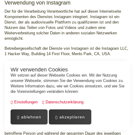
Verwendung von Instagram
Der für die Verarbeitung Verantwortliche hat auf dieser Internetseite
Komponenten des Dienstes Instagram integriert. Instagram ist ein
Dienst, der als audiovisuelle Plattform zu qualifizieren ist und den
Nutzern das Teilen von Fotos und Videos und zudem eine
Weiterverbreitung solcher Daten in anderen sozialen Netzwerken
ermöglicht.
Betreibergesellschaft der Dienste von Instagram ist die Instagram LLC,
1 Hacker Way, Building 14 First Floor, Menlo Park, CA, USA.
Durch jeden Aufruf einer der Einzelseiten dieser Internetseite, die durch
Wir verwenden Cookies
den für die Verarbeitung Verantwortlichen betrieben wird und auf welcher
eine Instagram-Komponente (Insta-Button) integriert wurde, wird der
Wir setzen auf dieser Webseite Cookies ein. Mit der Nutzung
Internetbrowser auf dem informationstechnologischen System der
unserer Webseite, stimmen Sie der Verwendung von Cookies zu.
betroffenen Person automatisch durch die jeweilige Instagram-
Weitere Information dazu, wie wir Cookies einsetzen, und wie Sie
Komponente veranlasst, eine Darstellung der entsprechenden
die Voreinstellungen verändern können:
Komponente von Instagram herunterzuladen. Im Rahmen dieses
technischen Verfahrens erhält Instagram Kenntnis darüber, welche
Einstellungen
Datenschutzerklärung
konkrete Unterseite unserer Internetseite durch die betroffene Person
besucht wird.
ablehnen
akzeptieren
Sofern die betroffene Person gleichzeitig bei Instagram eingeloggt ist,
erkennt Instagram mit jedem Aufruf unserer Internetseite durch die
betroffene Person und während der gesamten Dauer des jeweiligen