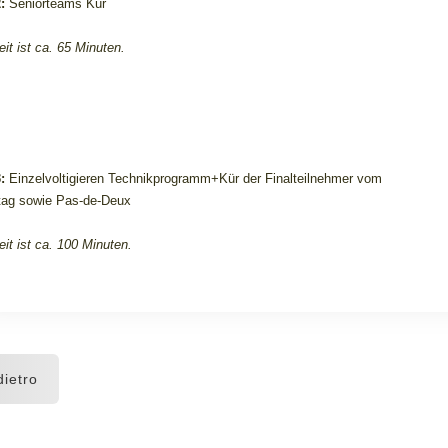
2:
Seniorteams Kür
eit ist ca. 65 Minuten.
3:
Einzelvoltigieren Technikprogramm+Kür der Finalteilnehmer vom
ag sowie Pas-de-Deux
eit ist ca. 100 Minuten.
ietro