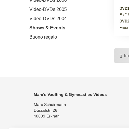
Video-DVDs 2006
DVD1
Video-DVDs 2005
E-/F-
Video-DVDs 2004
DVD2
Shows & Events
Freie
Buono regalo
Ind
Marc's Vaulting & Gymnastics Videos
Marc Schuirmann
Düsselstr. 26
40699 Erkrath