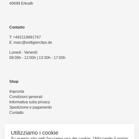
40699 Erkrath
Contatto
T:
+492119891767
E:
marc@voltigierclips.de
Lunedì - Venerdì
08:00h - 12:00h | 13:30h - 17:00h
Shop
Impronta
Condizioni generali
Informativa sulla privacy
Spedizione e pagamento
Contatto
Utilizziamo i cookie
Seguiteci
Su questo sito web facciamo uso dei cookie. Utilizzando il nostro