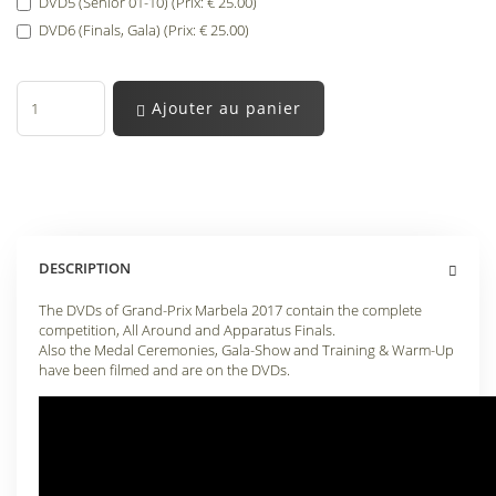
DVD5 (Senior 01-10) (Prix: € 25.00)
DVD6 (Finals, Gala) (Prix: € 25.00)
Ajouter au panier
DESCRIPTION
The DVDs of Grand-Prix Marbela 2017 contain the complete
competition, All Around and Apparatus Finals.
Also the Medal Ceremonies, Gala-Show and Training & Warm-Up
have been filmed and are on the DVDs.