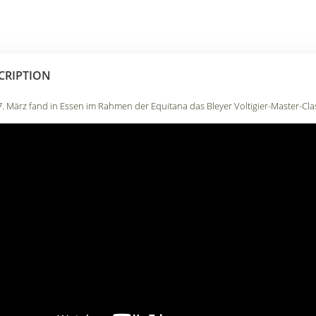
CRIPTION
. März fand in Essen im Rahmen der Equitana das Bleyer Voltigier-Master-Class