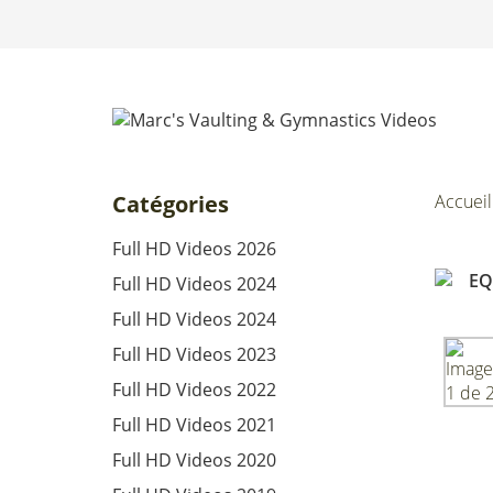
Catégories
Accueil
Full HD Videos 2026
Full HD Videos 2024
Full HD Videos 2024
Full HD Videos 2023
Full HD Videos 2022
Full HD Videos 2021
Full HD Videos 2020