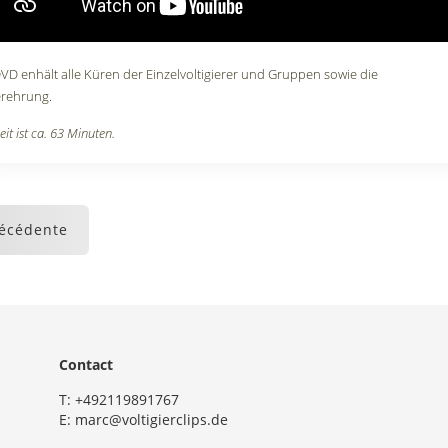
VD enhält alle Küren der Einzelvoltigierer und Gruppen sowie die
erehrung.
eit ist ca. 63 Minuten.
écédente
Contact
T:
+492119891767
E:
marc@voltigierclips.de