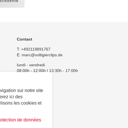
écédente
Contact
T:
+492119891767
E:
marc@voltigierclips.de
lundi - vendredi
08:00h - 12:00h | 13:30h - 17:00h
igation sur notre site
erez ici des
lisons les cookies et
protection de données