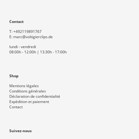
Contact
T:
+492119891767
E:
marc@voltigierclips.de
lundi - vendredi
08:00h - 12:00h | 13:30h - 17:00h
Shop
Mentions légales
Conditions générales
Déclaration de confidentialité
Expédition et paiement
Contact
Suivez-nous