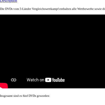
Description
Die DVDs vom 5-Länder Vergleichswettkampf enthalten alle Wettbewerbe sowie di
Insgesamt sind es fünf DVDs geworden: