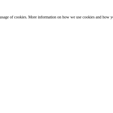
e usage of cookies. More information on how we use cookies and how y