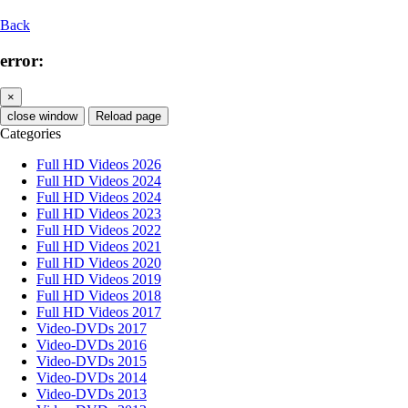
Back
error:
×
close window
Reload page
Categories
Full HD Videos 2026
Full HD Videos 2024
Full HD Videos 2024
Full HD Videos 2023
Full HD Videos 2022
Full HD Videos 2021
Full HD Videos 2020
Full HD Videos 2019
Full HD Videos 2018
Full HD Videos 2017
Video-DVDs 2017
Video-DVDs 2016
Video-DVDs 2015
Video-DVDs 2014
Video-DVDs 2013