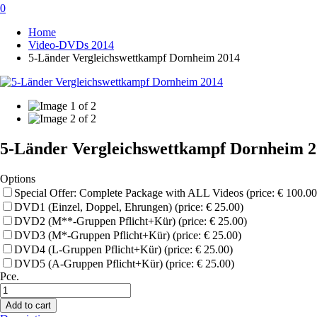
0
Home
Video-DVDs 2014
5-Länder Vergleichswettkampf Dornheim 2014
5-Länder Vergleichswettkampf Dornheim 
Options
Special Offer: Complete Package with ALL Videos (price: € 100.00
DVD1 (Einzel, Doppel, Ehrungen) (price: € 25.00)
DVD2 (M**-Gruppen Pflicht+Kür) (price: € 25.00)
DVD3 (M*-Gruppen Pflicht+Kür) (price: € 25.00)
DVD4 (L-Gruppen Pflicht+Kür) (price: € 25.00)
DVD5 (A-Gruppen Pflicht+Kür) (price: € 25.00)
Pce.
Add to cart