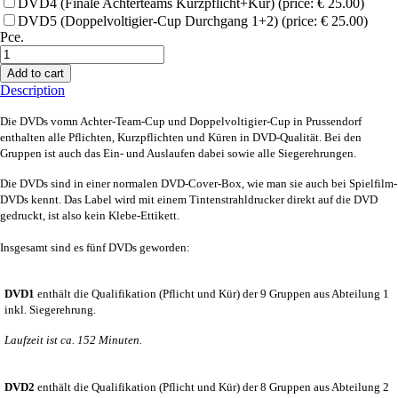
DVD4 (Finale Achterteams Kurzpflicht+Kür) (price: € 25.00)
DVD5 (Doppelvoltigier-Cup Durchgang 1+2) (price: € 25.00)
Pce.
Add to cart
Description
Die DVDs vomn Achter-Team-Cup und Doppelvoltigier-Cup in Prussendorf
enthalten alle Pflichten, Kurzpflichten und Küren in DVD-Qualität. Bei den
Gruppen ist auch das Ein- und Auslaufen dabei sowie alle Siegerehrungen.
Die DVDs sind in einer normalen DVD-Cover-Box, wie man sie auch bei Spielfilm-
DVDs kennt. Das Label wird mit einem Tintenstrahldrucker direkt auf die DVD
gedruckt, ist also kein Klebe-Ettikett.
Insgesamt sind es fünf DVDs geworden:
DVD1
enthält die Qualifikation (Pflicht und Kür) der 9 Gruppen aus Abteilung 1
inkl. Siegerehrung.
Laufzeit ist ca. 152 Minuten.
DVD2
enthält die Qualifikation (Pflicht und Kür) der 8 Gruppen aus Abteilung 2