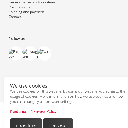
General terms and conditions
Privacy policy
Shipping and payment
Contact
Follow us
We use cookies
Powered by
PepperShop
We use cookies on this website. By using our website you agree to the
usage of cookies. More information on how we use cookies and how
you can change your browser settings:
settings
Privacy Policy
decline
accept