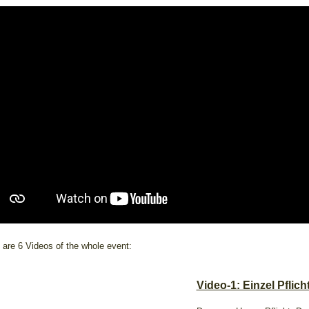
 are 6 Videos of the whole event:
Video-1: Einzel Pflic