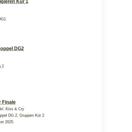
igieren Kür 1
DG1
 Doppel DG2
g 2
 Finale
kl. Kiss & Cry
oppel DG 2, Gruppen Kür 2
ter 2025