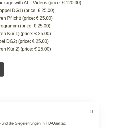
ackage with ALL Videos (price: € 120.00)
Doppel DG1) (price: € 25.00)
n Pflicht) (price: € 25.00)
rogramm) (price: € 25.00)
en Kür 1) (price: € 25.00)
el DG2) (price: € 25.00)
en Kür 2) (price: € 25.00)
und die Siegerehrungen in HD-Qualität.