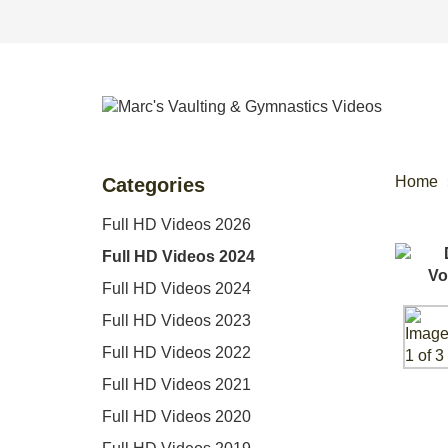
Home
Categories
Full HD Videos 2026
Full HD Videos 2024
Full HD Videos 2024
Full HD Videos 2023
Full HD Videos 2022
Full HD Videos 2021
Full HD Videos 2020