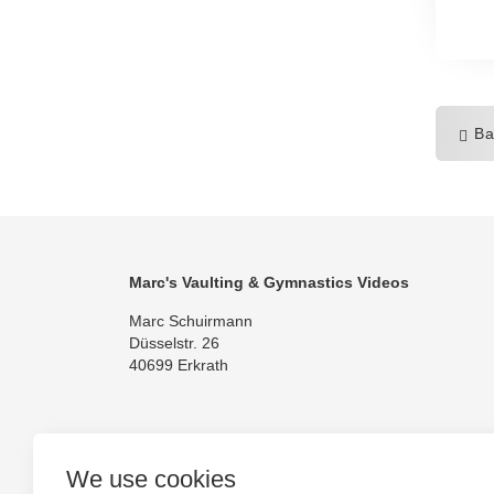
Ba
Marc's Vaulting & Gymnastics Videos
Marc Schuirmann
Düsselstr. 26
40699 Erkrath
We use cookies