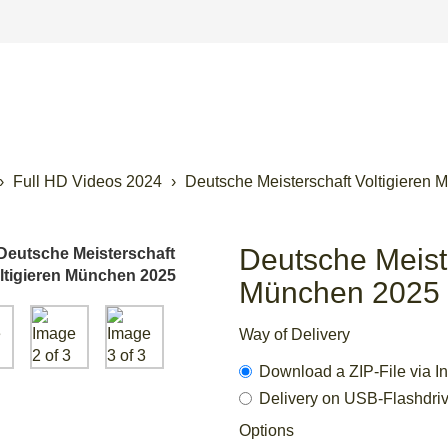
Full HD Videos 2024
Deutsche Meisterschaft Voltigieren
Deutsche Meiste
München 2025
Way of Delivery
Download a ZIP-File via I
Delivery on USB-Flashdriv
Options