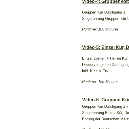
Video-4: Gruppenvolt
Gruppen Kür Durchgang 1
Siegerehrung Gruppen Kür 
Runtime: 106 Minutes.
Video-5: Einzel Kür,
Einzel Damen + Herren Kür
Doppelvoltigieren Durchgan
inkl. Kiss & Cry
Runtime: 189 Minutes.
Video-6: Gruppen Kür
Gruppen Kür Durchgang 2 in
Siegerehrung Einzel Kür, D
Ehrung der Deutschen Meis