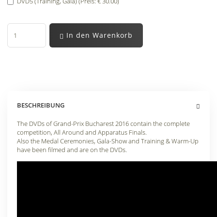
DVD5 (Training, Gala) (Preis: € 30.00)
In den Warenkorb
BESCHREIBUNG
The DVDs of Grand-Prix Bucharest 2016 contain the complete
competition, All Around and Apparatus Finals.
Also the Medal Ceremonies, Gala-Show and Training & Warm-Up
have been filmed and are on the DVDs.