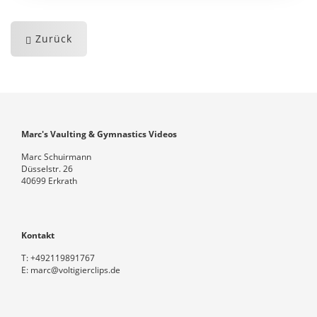
Zurück
Marc's Vaulting & Gymnastics Videos
Marc Schuirmann
Düsselstr. 26
40699 Erkrath
Kontakt
T:
+492119891767
E:
marc@voltigierclips.de