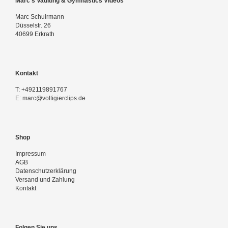
Marc's Vaulting & Gymnastics Videos
Marc Schuirmann
Düsselstr. 26
40699 Erkrath
Kontakt
T:
+492119891767
E:
marc@voltigierclips.de
Shop
Impressum
AGB
Datenschutzerklärung
Versand und Zahlung
Kontakt
Folgen Sie uns