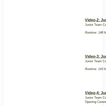
Video-2: Ju
Junior Team Co
Runtime: 148 M
Video-3: Ju
Junior Team Co
Runtime: 143 M
Video-4: Ju
Junior Team Co
Opening Cere