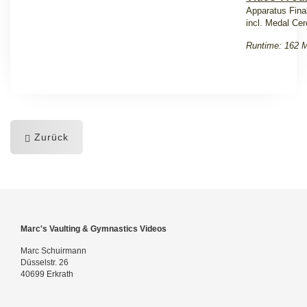
Apparatus Final
incl. Medal Ce
Runtime: 162 M
Zurück
Marc's Vaulting & Gymnastics Videos
Marc Schuirmann
Düsselstr. 26
40699 Erkrath