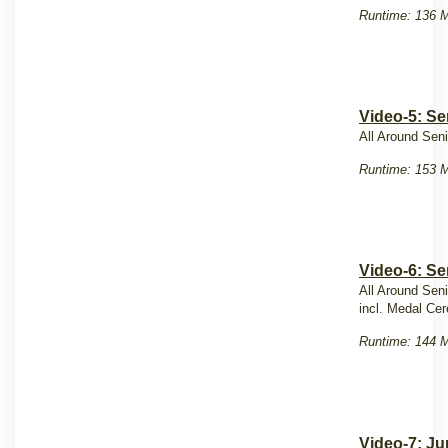
Runtime: 136 M
Video-5: Se
All Around Sen
Runtime: 153 M
Video-6: Se
All Around Sen
incl. Medal Ce
Runtime: 144 M
Video-7: Ju