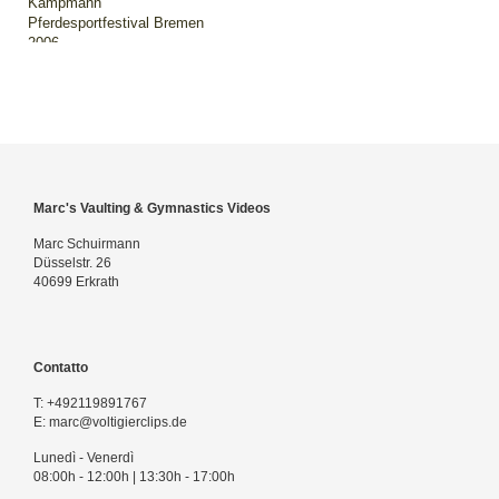
Kampmann
Pferdesportfestival Bremen
2006
Marc's Vaulting & Gymnastics Videos
Marc Schuirmann
Düsselstr. 26
40699 Erkrath
Contatto
T:
+492119891767
E:
marc@voltigierclips.de
Lunedì - Venerdì
08:00h - 12:00h | 13:30h - 17:00h