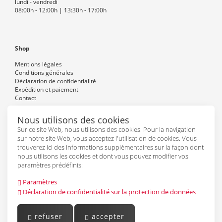
lundi - vendredi
08:00h - 12:00h | 13:30h - 17:00h
Shop
Mentions légales
Conditions générales
Déclaration de confidentialité
Expédition et paiement
Contact
Nous utilisons des cookies
Sur ce site Web, nous utilisons des cookies. Pour la navigation
Suivez-nous
sur notre site Web, vous acceptez l'utilisation de cookies. Vous
trouverez ici des informations supplémentaires sur la façon dont
nous utilisons les cookies et dont vous pouvez modifier vos
paramètres prédéfinis:
Paramètres
Déclaration de confidentialité sur la protection de données
refuser
accepter
Powered by
PepperShop