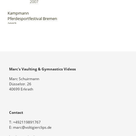
Kampmann
Pferdesportfestival Bremen
2007
Marc's Vaulting & Gymnastics Videos
Marc Schuirmann
Düsselstr. 26
40699 Erkrath
Contact
T:
+492119891767
E:
marc@voltigierclips.de